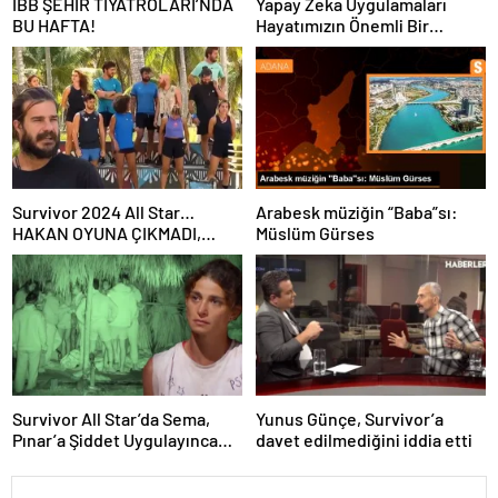
İBB ŞEHİR TİYATROLARI’NDA
Yapay Zeka Uygulamaları
BU HAFTA!
Hayatımızın Önemli Bir
Parçası Haline Geliyor
Survivor 2024 All Star…
Arabesk müziğin “Baba”sı:
HAKAN OYUNA ÇIKMADI,
Müslüm Gürses
İKİNCİ ELEME ADAYI KİM
OLDU?
Survivor All Star’da Sema,
Yunus Günçe, Survivor’a
Pınar’a Şiddet Uygulayınca
davet edilmediğini iddia etti
Diskalifiye Edildi