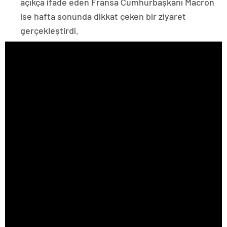
açıkça ifade eden Fransa Cumhurbaşkanı Macron
ise hafta sonunda dikkat çeken bir ziyaret
gerçekleştirdi.