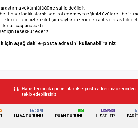
a araştırma yükümlülüğüne sahip değildir.
 her haberi anlık olarak kontrol edemeyeceğimizi üzülerek belirtme
eri lütfen bizlere iletişim sayfası üzerinden anlık olarak bildirebi
ri dönüş sağlanacaktır.
t için teşekkür ederiz.
k için aşağıdaki e-posta adresini kullanabilirsiniz.
Haberleri anlık güncel olarak e-posta adresiniz üzerinden
takip edebilirsiniz.
K
TAHMİNİ
LİG
EKONOMİ
E
R
HAVA DURUMU
PUAN DURUMU
HISSELER
PARI