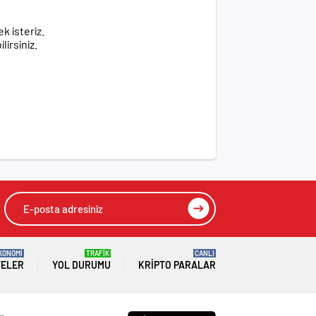
k isteriz.
lirsiniz.
KONOMİ
TRAFİK
CANLI
TELER
YOL DURUMU
KRIPTO PARALAR