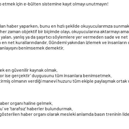
ip etmek için e-bülten sistemine kayıt olmayı unutmayın!
adan haber yaparken, bunu en hızlı şekilde okuyucularımıza sunmak
her zaman objektif bir biçimde olayı, okuyucularına aktarmayı ama
yalan, yanlış ya da şaşırtıcı söylemlere yer vermeden sade ve net 
iğin en net kurallarındandır. Gündemi yakından izlemek ve insanla
 anlayışını benimsemek demektir.
ecek en güvenilir kaynak olmak.
zıyor ise gerçektir’ duygusunu tüm insanlara benimsetmek.
 getirmiş olmanın verdiği manevi huzuru tüm ekiple paylaşmak orta
haber organı haline gelmek.
’ ve ‘tarafsız’ haberler bulundurmak.
k gösterilen haber organı olarak mesleki anlamda basın treninin lid