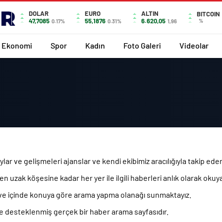
DOLAR
EURO
ALTIN
BITCOIN
47,7085
55,1876
6.620,05
%
0.17%
0.31%
1,96
Ekonomi
Spor
Kadın
Foto Galeri
Videolar
ar ve gelişmeleri ajanslar ve kendi ekibimiz aracılığıyla takip ed
uzak köşesine kadar her yer ile ilgili haberleri anlık olarak okuyab
 ve içinde konuya göre arama yapma olanağı sunmaktayız.
 ile desteklenmiş gerçek bir haber arama sayfasıdır.