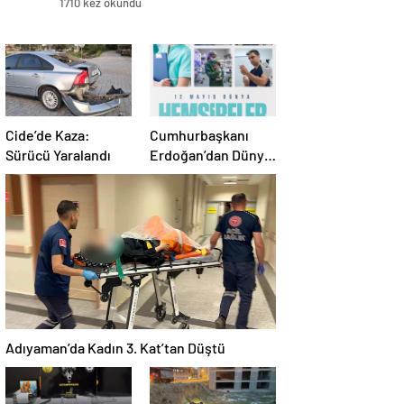
1710 kez okundu
Cide’de Kaza:
Cumhurbaşkanı
Sürücü Yaralandı
Erdoğan’dan Dünya
Hemşireler Günü
Mesajı
Adıyaman’da Kadın 3. Kat’tan Düştü