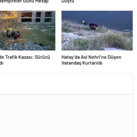
Hemşireler Günü Mesajı
Düştü
de Trafik Kazası: Sürücü
Hatay’da Asi Nehri’ne Düşen
dı
Vatandaş Kurtarıldı