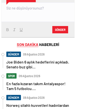
GÖNDER
SON DAKİKA
HABERLERİ
GÜNDEM
09 Ağustos 2026
Joe Biden 6 aylık hedeflerini açıkladı.
Senato buz gibi…
SPOR
09 Ağustos 2026
En fazla kızaran takım Antalyaspor!
Tam 5 futbolcu….
GÜNDEM
09 Ağustos 2026
Norweç silahlı kuvvetleri kadınlardan