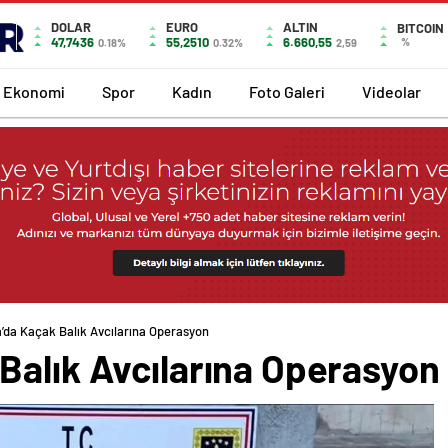
DOLAR
EURO
ALTIN
BITCOIN
47,7436
55,2510
6.660,55
%
0.18%
0.32%
2,59
Ekonomi
Spor
Kadın
Foto Galeri
Videolar
’da Kaçak Balık Avcılarına Operasyon
Balık Avcılarına Operasyon