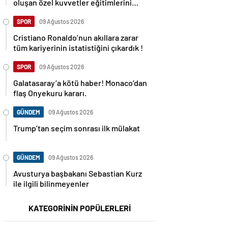
oluşan özel kuvvetler eğitimlerini
başlattı.
SPOR
09 Ağustos 2026
Cristiano Ronaldo’nun akıllara zarar
tüm kariyerinin istatistiğini çıkardık !
SPOR
09 Ağustos 2026
Galatasaray’a kötü haber! Monaco’dan
flaş Onyekuru kararı.
GÜNDEM
09 Ağustos 2026
Trump’tan seçim sonrası ilk mülakat
GÜNDEM
09 Ağustos 2026
Avusturya başbakanı Sebastian Kurz
ile ilgili bilinmeyenler
KATEGORİNİN POPÜLERLERİ