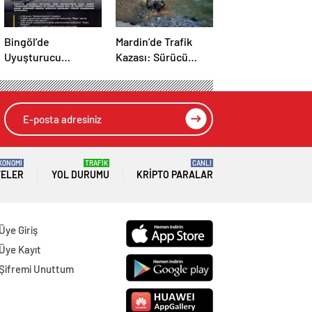
Bingöl’de
Mardin’de Trafik
Uyuşturucu
Kazası: Sürücü
Operasyonu: 1
Yaralandı
Tutuklama
KONOMİ
TRAFİK
CANLI
TELER
YOL DURUMU
KRIPTO PARALAR
Üye Giriş
Üye Kayıt
Şifremi Unuttum