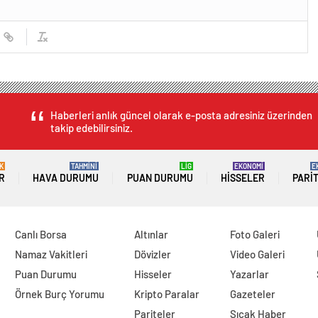
Haberleri anlık güncel olarak e-posta adresiniz üzerinden
takip edebilirsiniz.
K
TAHMİNİ
LİG
EKONOMİ
E
R
HAVA DURUMU
PUAN DURUMU
HISSELER
PARI
Canlı Borsa
Altınlar
Foto Galeri
Namaz Vakitleri
Dövizler
Video Galeri
Puan Durumu
Hisseler
Yazarlar
Örnek Burç Yorumu
Kripto Paralar
Gazeteler
Pariteler
Sıcak Haber