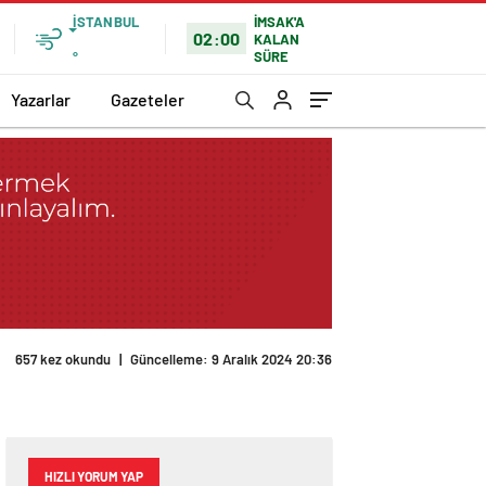
İSTANBUL
İMSAK'A
02:00
KALAN
SÜRE
°
Yazarlar
Gazeteler
657 kez okundu
|
Güncelleme: 9 Aralık 2024 20:36
HIZLI YORUM YAP