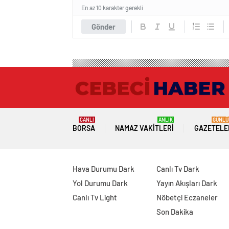
En az 10 karakter gerekli
Gönder
CANLI
ANLIK
GÜNLÜ
BORSA
NAMAZ VAKITLERI
GAZETELE
Hava Durumu Dark
Canlı Tv Dark
Yol Durumu Dark
Yayın Akışları Dark
Canlı Tv Light
Nöbetçi Eczaneler
Son Dakika