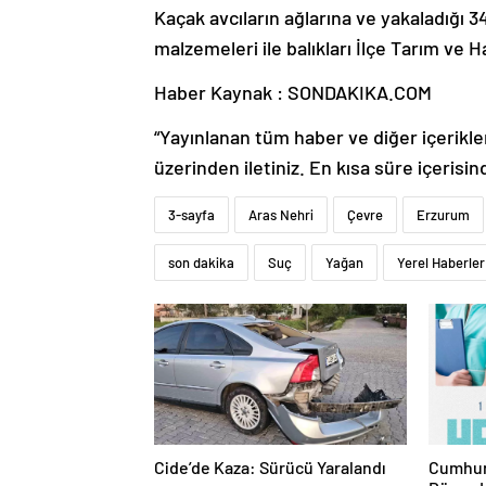
Kaçak avcıların ağlarına ve yakaladığı 34
malzemeleri ile balıkları İlçe Tarım ve 
Haber Kaynak : SONDAKIKA.COM
“Yayınlanan tüm haber ve diğer içerikler i
üzerinden iletiniz. En kısa süre içerisin
3-sayfa
Aras Nehri
Çevre
Erzurum
son dakika
Suç
Yağan
Yerel Haberler
Cide’de Kaza: Sürücü Yaralandı
Cumhur