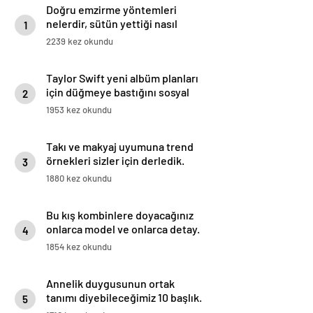
Doğru emzirme yöntemleri
nelerdir, sütün yettiği nasıl
1
anlaşılır?
2239 kez okundu
Taylor Swift yeni albüm planları
için düğmeye bastığını sosyal
2
medyadan duyurdu!
1953 kez okundu
Takı ve makyaj uyumuna trend
örnekleri sizler için derledik.
3
1880 kez okundu
Bu kış kombinlere doyacağınız
onlarca model ve onlarca detay.
4
1854 kez okundu
Annelik duygusunun ortak
tanımı diyebileceğimiz 10 başlık.
5